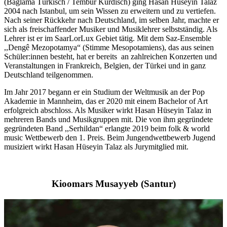
(Baglama Türkisch / Tembur Kurdisch) ging Hasan Hüseyin Talaz
2004 nach Istanbul, um sein Wissen zu erweitern und zu vertiefen.
Nach seiner Rückkehr nach Deutschland, im selben Jahr, machte er
sich als freischaffender Musiker und Musiklehrer selbstständig. Als
Lehrer ist er im SaarLorLux Gebiet tätig. Mit dem Saz-Ensemble
,,Dengê Mezopotamya“ (Stimme Mesopotamiens), das aus seinen
Schüler:innen besteht, hat er bereits an zahlreichen Konzerten und
Veranstaltungen in Frankreich, Belgien, der Türkei und in ganz
Deutschland teilgenommen.
Im Jahr 2017 begann er ein Studium der Weltmusik an der Pop
Akademie in Mannheim, das er 2020 mit einem Bachelor of Art
erfolgreich abschloss. Als Musiker wirkt Hasan Hüseyin Talaz in
mehreren Bands und Musikgruppen mit. Die von ihm gegründete
gegründeten Band ,,Serhildan“ erlangte 2019 beim folk & world
music Wettbewerb den 1. Preis. Beim Jungendwettbewerb Jugend
musiziert wirkt Hasan Hüseyin Talaz als Jurymitglied mit.
Kioomars Musayyeb (Santur)