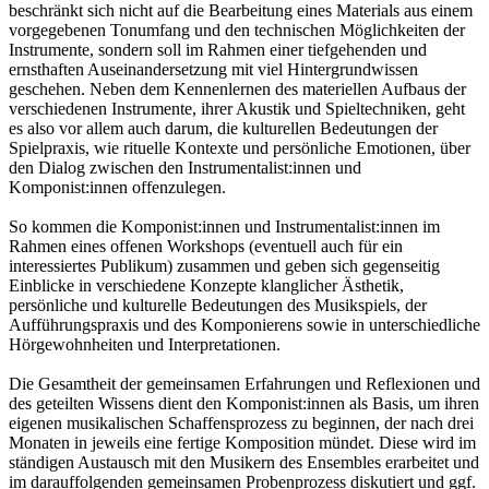
beschränkt sich nicht auf die Bearbeitung eines Materials aus einem
vorgegebenen Tonumfang und den technischen Möglichkeiten der
Instrumente, sondern soll im Rahmen einer tiefgehenden und
ernsthaften Auseinandersetzung mit viel Hintergrundwissen
geschehen. Neben dem Kennenlernen des materiellen Aufbaus der
verschiedenen Instrumente, ihrer Akustik und Spieltechniken, geht
es also vor allem auch darum, die kulturellen Bedeutungen der
Spielpraxis, wie rituelle Kontexte und persönliche Emotionen, über
den Dialog zwischen den Instrumentalist:innen und
Komponist:innen offenzulegen.
So kommen die Komponist:innen und Instrumentalist:innen im
Rahmen eines offenen Workshops (eventuell auch für ein
interessiertes Publikum) zusammen und geben sich gegenseitig
Einblicke in verschiedene Konzepte klanglicher Ästhetik,
persönliche und kulturelle Bedeutungen des Musikspiels, der
Aufführungspraxis und des Komponierens sowie in unterschiedliche
Hörgewohnheiten und Interpretationen.
Die Gesamtheit der gemeinsamen Erfahrungen und Reflexionen und
des geteilten Wissens dient den Komponist:innen als Basis, um ihren
eigenen musikalischen Schaffensprozess zu beginnen, der nach drei
Monaten in jeweils eine fertige Komposition mündet. Diese wird im
ständigen Austausch mit den Musikern des Ensembles erarbeitet und
im darauffolgenden gemeinsamen Probenprozess diskutiert und ggf.