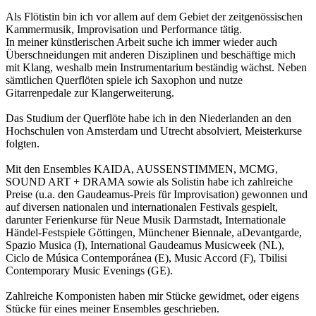
Als Flötistin bin ich vor allem auf dem Gebiet der zeitgenössischen
Kammermusik, Improvisation und Performance tätig.
In meiner künstlerischen Arbeit suche ich immer wieder auch
Überschneidungen mit anderen Disziplinen und beschäftige mich
mit Klang, weshalb mein Instrumentarium beständig wächst. Neben
sämtlichen Querflöten spiele ich Saxophon und nutze
Gitarrenpedale zur Klangerweiterung.
Das Studium der Querflöte habe ich in den Niederlanden an den
Hochschulen von Amsterdam und Utrecht absolviert, Meisterkurse
folgten.
Mit den Ensembles KAIDA, AUSSENSTIMMEN, MCMG,
SOUND ART + DRAMA sowie als Solistin habe ich zahlreiche
Preise (u.a. den Gaudeamus-Preis für Improvisation) gewonnen und
auf diversen nationalen und internationalen Festivals gespielt,
darunter Ferienkurse für Neue Musik Darmstadt, Internationale
Händel-Festspiele Göttingen, Münchener Biennale, aDevantgarde,
Spazio Musica (I), International Gaudeamus Musicweek (NL),
Ciclo de Música Contemporánea (E), Music Accord (F), Tbilisi
Contemporary Music Evenings (GE).
Zahlreiche Komponisten haben mir Stücke gewidmet, oder eigens
Stücke für eines meiner Ensembles geschrieben.