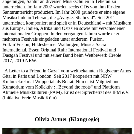
angefangen, Santur an diversen Musikschulen in Teheran zu
unterrichten. Im Jahr 2007 wurden sechs CDs von ihm für den
Santurunterricht produziert. Im Jahr 2008 gründete er eine eigene
Musikschule in Teheran, die „Avay-e- Shahrzad“. Seit 2011
unterrichtet, komponiert und spielt er in Deutschland – mit Musikern
aus Europa, Indien, Afrika und Ostasien sowie mit verschiedenen
internationalen Gruppen. In den vergangen Jahren wurde er zu
mehreren Festivals eingeladen unter anderem: Fusion,
Folk’n’Fusion, Hildesheimer Wallungen, Musica Sacra
International, Essen.Original Ruhr International Festival und
Dastgah Festival und mit seiner Band beim Wettbewerb Creole
2017, 2019 NRW.
„A Letter to a Friend in Gaza“ vom weltbekannten Regisseur: Amos
Gitai in Paris und London. Seit 2017 kooperiert mit NRW
Kultursekretariat Wuppertal als Beirat. Nun er ist Mitglied und
Kuratorium vom Kollektiv : „Beyond the roots“ und Plattform
Aktuelle Musikkulturen (PAM). Er ist der Sprecherrat des IFM e.V.
(Initiative Freie Musik Köln).
Olivia Artner (Klangregie)