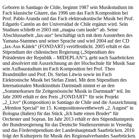
Geboren in Santiago de Chile, beginnt 1987 sein Musikstudium im
Fach klassische Gitarre, das 1996 um das Fach Komposition bei
Prof. Pablo Aranda und das Fach elektroakustische Musik bei Prof.
Edgardo Cantón an der Universidad de Chile ergänzt wird. Sein
Studium schließt er 2003 mit „magna cum laude“ ab. Seine
Abschlussarbeit „Iax-aus“ beschäftigt sich mit dem Aussterben des
Yamana-Stammes und seiner Sprache und wird 2004 auf der CD
„Iax-Aus Káitek“ (FONDART) veröffentlicht. 2005 erhält er das
Stipendium der chilenischen Regierung („Stipendium des
Präsidenten der Republik – MIDEPLAN“), geht nach Saarbrücken
und absolviert mit Auszeichnung an der Hochschule für Musik Saar
sein Aufbaustudium im Fach Komposition bei Prof. Theo
Brandmüller und Prof. Dr. Stefan Litwin sowie im Fach
Elektronische Musik bei Stefan Zintel. Mit dem Stipendium des
Internationalen Musikinstituts Darmstadt nimmt er an den
„Sommerkursen für Zeitgenössische Musik in Darmstadt“ teil. Im
Jahr 2009 erhält er den Preis „FONDART“ für sein Projekt
„2_Live“ (Komposition) in Santiago de Chile und die Auszeichnung
„Mention Special“ im 15. Kompositionswettbewerb „2. August“ in
Bologna (Italien) für das Stück „Ich hatte einen Bruder“ für
Orchester und Sopran. Im Jahr 2013 erhält er den Stipendiumspreis
der Bundesregierung für das Deutsche Studienzentrum in Venedig
und das Förderstipendium der Landeshauptstadt Saarbrücken. 2016
folgt der Kulturpreis für Musik des Regionalverbandes Saarbrücken.