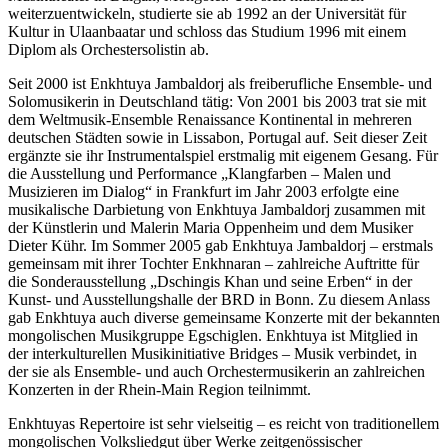
weiterzuentwickeln, studierte sie ab 1992 an der Universität für
Kultur in Ulaanbaatar und schloss das Studium 1996 mit einem
Diplom als Orchestersolistin ab.
Seit 2000 ist Enkhtuya Jambaldorj als freiberufliche Ensemble- und
Solomusikerin in Deutschland tätig: Von 2001 bis 2003 trat sie mit
dem Weltmusik-Ensemble Renaissance Kontinental in mehreren
deutschen Städten sowie in Lissabon, Portugal auf. Seit dieser Zeit
ergänzte sie ihr Instrumentalspiel erstmalig mit eigenem Gesang. Für
die Ausstellung und Performance „Klangfarben – Malen und
Musizieren im Dialog“ in Frankfurt im Jahr 2003 erfolgte eine
musikalische Darbietung von Enkhtuya Jambaldorj zusammen mit
der Künstlerin und Malerin Maria Oppenheim und dem Musiker
Dieter Kühr. Im Sommer 2005 gab Enkhtuya Jambaldorj – erstmals
gemeinsam mit ihrer Tochter Enkhnaran – zahlreiche Auftritte für
die Sonderausstellung „Dschingis Khan und seine Erben“ in der
Kunst- und Ausstellungshalle der BRD in Bonn. Zu diesem Anlass
gab Enkhtuya auch diverse gemeinsame Konzerte mit der bekannten
mongolischen Musikgruppe Egschiglen. Enkhtuya ist Mitglied in
der interkulturellen Musikinitiative Bridges – Musik verbindet, in
der sie als Ensemble- und auch Orchestermusikerin an zahlreichen
Konzerten in der Rhein-Main Region teilnimmt.
Enkhtuyas Repertoire ist sehr vielseitig – es reicht von traditionellem
mongolischen Volksliedgut über Werke zeitgenössischer