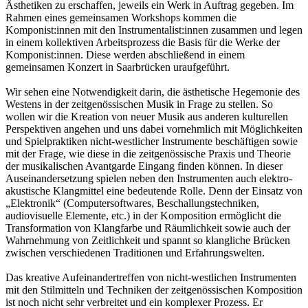
Ästhetiken zu erschaffen, jeweils ein Werk in Auftrag gegeben. Im
Rahmen eines gemeinsamen Workshops kommen die
Komponist:innen mit den Instrumentalist:innen zusammen und legen
in einem kollektiven Arbeitsprozess die Basis für die Werke der
Komponist:innen. Diese werden abschließend in einem
gemeinsamen Konzert in Saarbrücken uraufgeführt.
Wir sehen eine Notwendigkeit darin, die ästhetische Hegemonie des
Westens in der zeitgenössischen Musik in Frage zu stellen. So
wollen wir die Kreation von neuer Musik aus anderen kulturellen
Perspektiven angehen und uns dabei vornehmlich mit Möglichkeiten
und Spielpraktiken nicht-westlicher Instrumente beschäftigen sowie
mit der Frage, wie diese in die zeitgenössische Praxis und Theorie
der musikalischen Avantgarde Eingang finden können. In dieser
Auseinandersetzung spielen neben den Instrumenten auch elektro-
akustische Klangmittel eine bedeutende Rolle. Denn der Einsatz von
„Elektronik“ (Computersoftwares, Beschallungstechniken,
audiovisuelle Elemente, etc.) in der Komposition ermöglicht die
Transformation von Klangfarbe und Räumlichkeit sowie auch der
Wahrnehmung von Zeitlichkeit und spannt so klangliche Brücken
zwischen verschiedenen Traditionen und Erfahrungswelten.
Das kreative Aufeinandertreffen von nicht-westlichen Instrumenten
mit den Stilmitteln und Techniken der zeitgenössischen Komposition
ist noch nicht sehr verbreitet und ein komplexer Prozess. Er