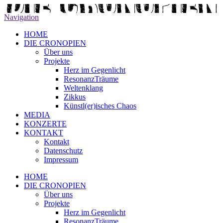
Navigation
HOME
DIE CRONOPIEN
Über uns
Projekte
Herz im Gegenlicht
ResonanzTräume
Weltenklang
Zikkus
Künstl(er)isches Chaos
MEDIA
KONZERTE
KONTAKT
Kontakt
Datenschutz
Impressum
HOME
DIE CRONOPIEN
Über uns
Projekte
Herz im Gegenlicht
ResonanzTräume